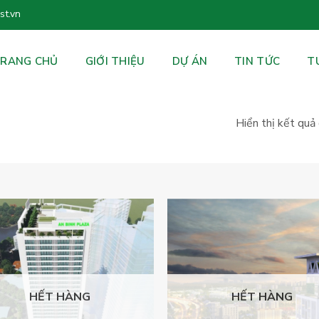
t.vn
RANG CHỦ
GIỚI THIỆU
DỰ ÁN
TIN TỨC
T
Hiển thị kết quả
HẾT HÀNG
HẾT HÀNG