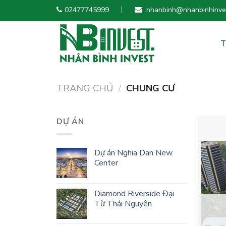
Skip
02477745999
nhanbinh@nhanbinhinves
to
content
T
TRANG CHỦ
/
CHUNG CƯ
DỰ ÁN
Dự án Nghia Dan New
Center
Diamond Riverside Đại
Từ Thái Nguyên