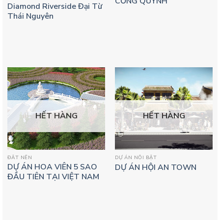
CỐNG QUỲNH
Diamond Riverside Đại Từ
Thái Nguyên
HẾT HÀNG
HẾT HÀNG
ĐẤT NỀN
DỰ ÁN NỔI BẬT
DỰ ÁN HOA VIÊN 5 SAO
DỰ ÁN HỘI AN TOWN
ĐẦU TIÊN TẠI VIỆT NAM