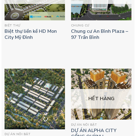
BIỆT THỰ
CHUNG CƯ
Biệt thự liền kề HD Mon
Chung cư An Bình Plaza –
City Mỹ Đình
97 Trần Bình
HẾT HÀNG
DỰ ÁN NỔI BẬT
DỰ ÁN ALPHA CITY
DỰ ÁN NỔI BẬT