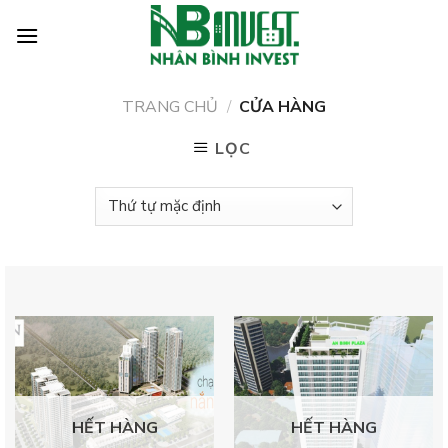
Skip
to
content
TRANG CHỦ
/
CỬA HÀNG
LỌC
HẾT HÀNG
HẾT HÀNG