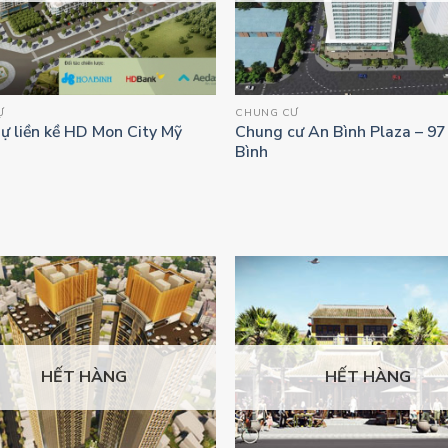
Ự
CHUNG CƯ
hự liền kề HD Mon City Mỹ
Chung cư An Bình Plaza – 97
Bình
HẾT HÀNG
HẾT HÀNG