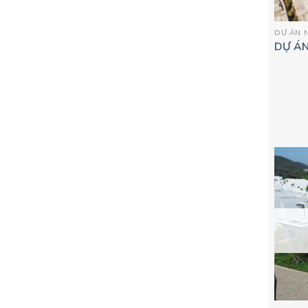
DỰ ÁN N
DỰ ÁN