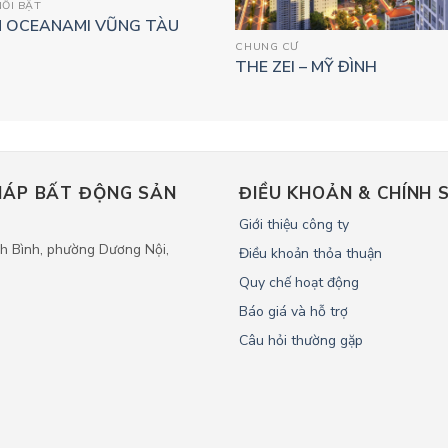
ỔI BẬT
N OCEANAMI VŨNG TÀU
CHUNG CƯ
THE ZEI – MỸ ĐÌNH
PHÁP BẤT ĐỘNG SẢN
ĐIỀU KHOẢN & CHÍNH 
Giới thiệu công ty
 Bình, phường Dương Nội,
Điều khoản thỏa thuận
Quy chế hoạt động
Báo giá và hỗ trợ
Câu hỏi thường gặp