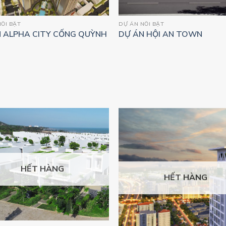
ỔI BẬT
DỰ ÁN NỔI BẬT
 ALPHA CITY CỐNG QUỲNH
DỰ ÁN HỘI AN TOWN
HẾT HÀNG
HẾT HÀNG