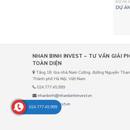
DỰ ÁN N
DỰ Á
NHAN BINH INVEST – TƯ VẤN GIẢI 
TOÀN DIỆN
Tầng 18, tòa nhà Nam Cường, đường Nguyễn Thanh
Thành phố Hà Nội, Việt Nam.
024.777.45.999
nhanbinh@nhanbinhinvest.vn
nhanbinhinvest.vn
024.777.45.999