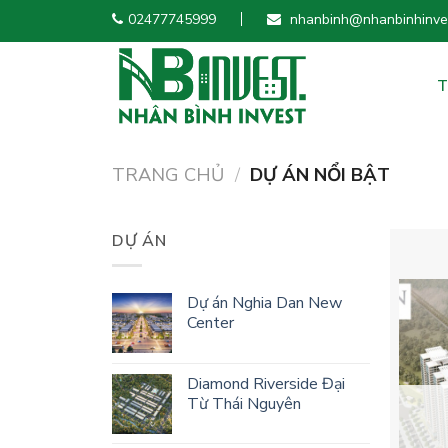
Skip
02477745999
nhanbinh@nhanbinhinves
to
content
T
TRANG CHỦ
/
DỰ ÁN NỔI BẬT
DỰ ÁN
Dự án Nghia Dan New
Center
Diamond Riverside Đại
Từ Thái Nguyên