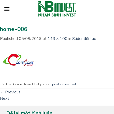
Skip
to
content
home-006
Published
05/09/2019
at
143 × 100
in
Slider đối tác
Trackbacks are closed, but you can
post a comment
.
←
Previous
Next
→
Để lại một bình luận