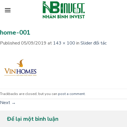
Skip
to
content
home-001
Published
05/09/2019
at
143 × 100
in
Slider đối tác
Trackbacks are closed, but you can
post a comment
.
Next
→
Để lại một bình luận