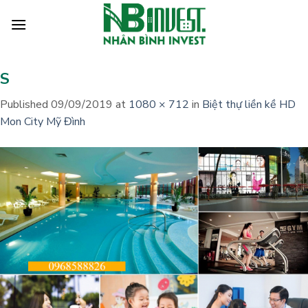
Skip
to
content
S
Published
09/09/2019
at
1080 × 712
in
Biệt thự liền kề HD
Mon City Mỹ Đình