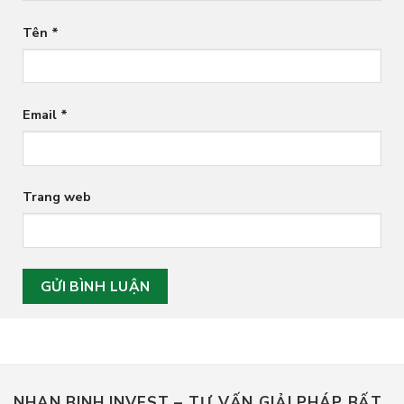
Tên
*
Email
*
Trang web
NHAN BINH INVEST – TƯ VẤN GIẢI PHÁP BẤT