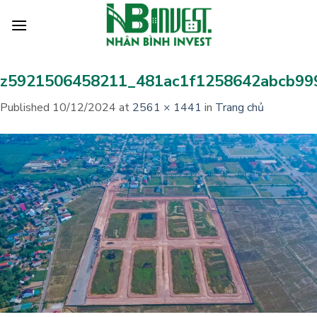
Skip
to
content
z5921506458211_481ac1f1258642abcb99
Published
10/12/2024
at
2561 × 1441
in
Trang chủ